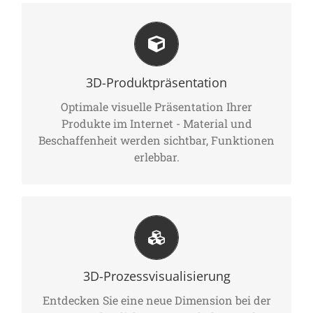
Optimieren Sie Ihren Vertrieb und bieten Sie
Ihren Kunden die wesentlichen Innovations-
3D-Produktpräsentation
und Wettbewerbsvorteile. Nutzen Sie Die
Optimale visuelle Präsentation Ihrer
Möglichkeiten der Echtzeit Simulation für die
Produkte im Internet - Material und
Information Ihrer Kunden und Mitarbeiter.
Beschaffenheit werden sichtbar, Funktionen
erlebbar.
Veranschaulichen Sie Ihre Geschäftsprozesse
mit Echtzeit-Visualisierung. Demonstrieren
3D-Prozessvisualisierung
Sie komplexe technische Abläufe und
Prozesse durch leicht verständliche 3D-
Entdecken Sie eine neue Dimension bei der
Simulationen.