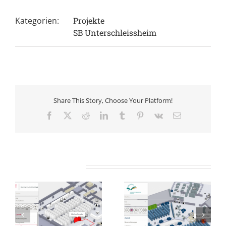
Kategorien:
Projekte
SB Unterschleissheim
Share This Story, Choose Your Platform!
Facebook
X
Reddit
LinkedIn
Tumblr
Pinterest
Vk
E-
Mail
Ähnliche Projekte
iothek
Universitätsbibliothek
Hochschulbiblio