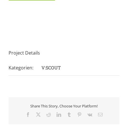
Project Details
Kategorien:
V:SCOUT
Share This Story, Choose Your Platform!
Facebook
X
Reddit
LinkedIn
Tumblr
Pinterest
Vk
E-
Mail