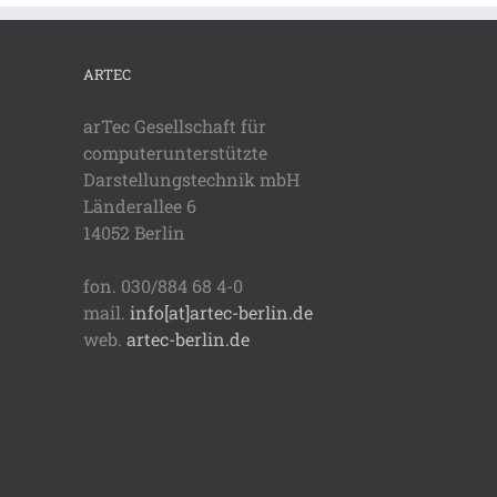
ARTEC
arTec Gesellschaft für
computerunterstützte
Darstellungstechnik mbH
Länderallee 6
14052 Berlin
fon. 030/884 68 4-0
mail.
info[at]artec-berlin.de
web.
artec-berlin.de