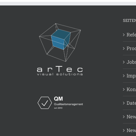
SEITE
Ref
Pro
Job
Imp
Kon
Dat
New
New