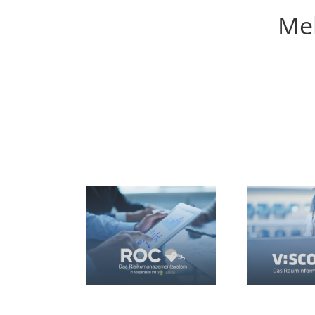
Meh
Ähnliche Projekte
ROC
V:SCOUT