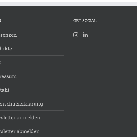
N
GET SOCIAL
erenzen
dukte
s
ressum
takt
enschutzerklärung
sletter anmelden
sletter abmelden