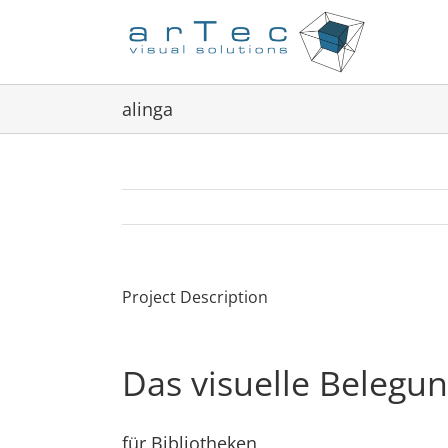
Zum
Inhalt
springen
alinga
Project Description
Das visuelle Beleg
für Bibliotheken