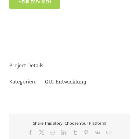
MEHR ERFAHREN
Project Details
Kategorien:
GUI-Entwicklung
Share This Story, Choose Your Platform!
Facebook
X
Reddit
LinkedIn
Tumblr
Pinterest
Vk
E-
Mail