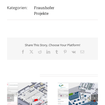
Kategorien:
Fraunhofer
Projekte
Share This Story, Choose Your Platform!
Facebook
X
Reddit
LinkedIn
Tumblr
Pinterest
Vk
E-
Mail
Ähnliche Projekte
iothek
Universitätsbibliothek
Hochschulbiblio