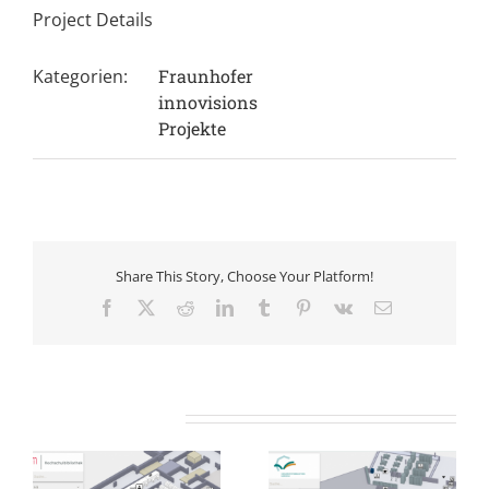
Project Details
Kategorien:
Fraunhofer
innovisions
Projekte
Share This Story, Choose Your Platform!
Facebook
X
Reddit
LinkedIn
Tumblr
Pinterest
Vk
E-
Mail
Ähnliche Projekte