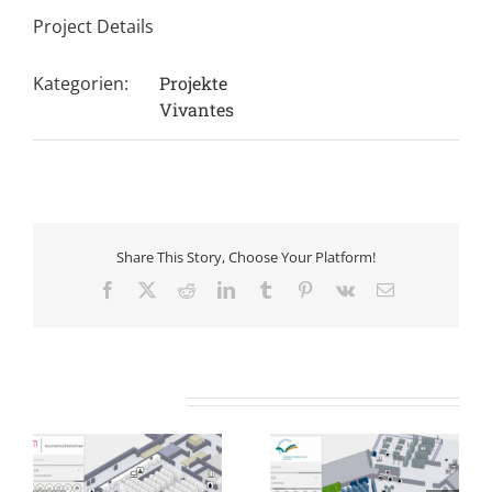
Project Details
Kategorien:
Projekte
Vivantes
Share This Story, Choose Your Platform!
Facebook
X
Reddit
LinkedIn
Tumblr
Pinterest
Vk
E-
Mail
Ähnliche Projekte