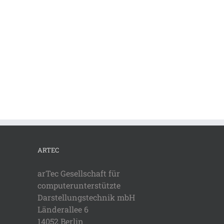
ARTEC
arTec Gesellschaft für
computerunterstützte
Darstellungstechnik mbH
Länderallee 6
14052 Berlin