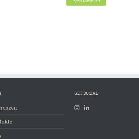
MEHR ERFAHREN
N
GET SOCIAL
erenzen
dukte
s