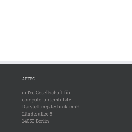
ARTEC
arTec Gesellschaft für
computerunterstützte
Darstellungstechnik mbH
Länderallee 6
14052 Berlin