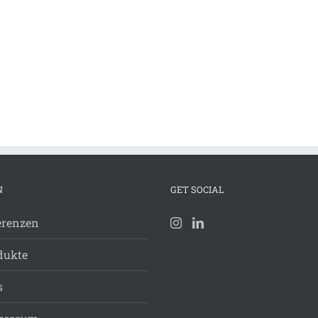
N
GET SOCIAL
erenzen
dukte
s